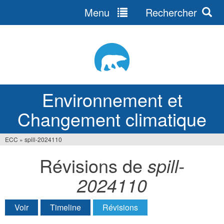
Menu
Rechercher
Jump
to
navigation
Environnement et
Changement climatique
ECC
»
spill-2024110
Vous
Révisions de
spill-
êtes
2024110
ici
Voir
Timeline
Révisions
(onglet actif)
Onglets