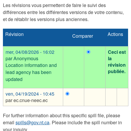
principaux
Les révisions vous permettent de faire le suivi des
différences entre les différentes versions de votre contenu,
et de rétablir les versions plus anciennes.
Révision
Actions
mer, 04/08/2026 - 16:02
Ceci est
par
Anonymous
la
révision
Location information and
publiée.
lead agency has been
updated
ven, 04/19/2024 - 10:45
par
ec.cnue-neec.ec
For further information about this specific spill file, please
email
spills@gov.nt.ca
. Please include the spill number in
your inquiry