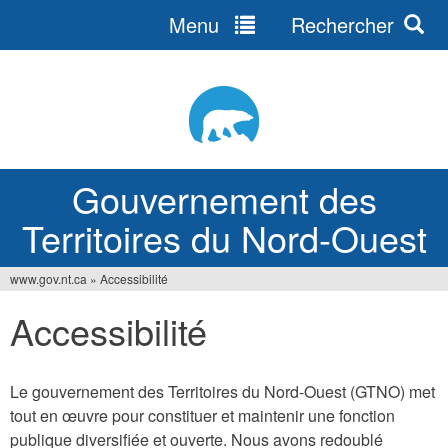
Menu
Rechercher
Jump
to
navigation
Gouvernement des
Territoires du Nord-Ouest
www.gov.nt.ca
»
Accessibilité
Vous
Accessibilité
êtes
ici
Le gouvernement des Territoires du Nord-Ouest (GTNO) met
tout en œuvre pour constituer et maintenir une fonction
publique diversifiée et ouverte. Nous avons redoublé