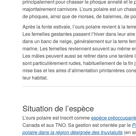
principalement pour chasser le phoque annelé et le p
majoritairement carnivore. L’ours polaire est un chasse
de phoques, ainsi que de morses, de baleines, de po
Après la fonte estivale, l’ours polaire revient à la ter
Les femelles gestantes passent l’hiver dans leur ai
dans un banc de neige, généralement sur la terre ferm
marine. Les femelles reviennent souvent au même e
Les mâles peuvent aussi se retirer dans une tanière 
sont particulièrement rudes, habituellement de la fin ja
mise bas et les aires d’alimentation printanières con
leur habitat.
Situation de l’espèce
L’ours polaire est inscrit comme
espèce préoccupant
Canada et aux TNO. Sa gestion est orientée par le
P
polaire dans la région désignée des Inuvialuits
(en an