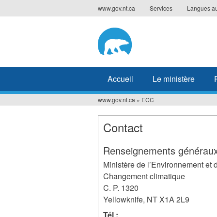
Jump
www.gov.nt.ca
Services
Langues a
to
navigation
Accueil
Le ministère
www.gov.nt.ca
»
ECC
Vous
êtes
Contact
ici
Renseignements générau
Ministère de l’Environnement et 
Changement climatique
C. P. 1320
Yellowknife
,
NT
X1A 2L9
Tél :