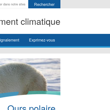
ent climatique
her
ignalement
Exprimez-vous
Ours polaire