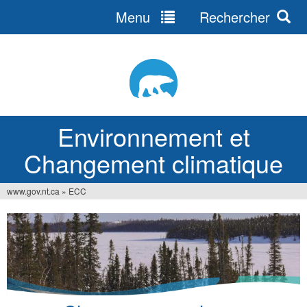
Menu
Rechercher
Jump
to
navigation
Environnement et
Changement climatique
www.gov.nt.ca
»
ECC
Vous
êtes
ici