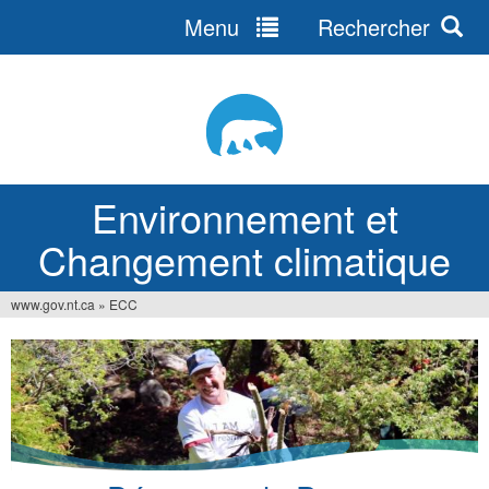
Menu
Rechercher
Jump
to
navigation
Environnement et
Changement climatique
www.gov.nt.ca
»
ECC
Vous
êtes
ici