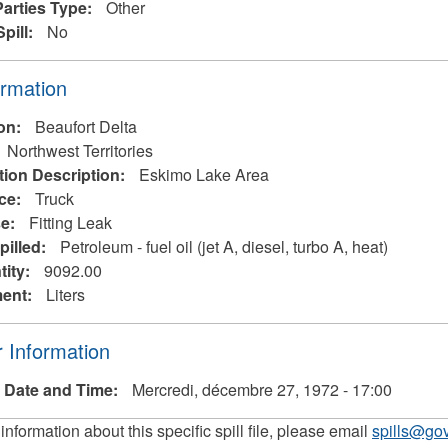
Parties Type:
Other
Spill:
No
r
ormation
ion:
Beaufort Delta
Northwest Territories
tion Description:
Eskimo Lake Area
rce:
Truck
se:
Fitting Leak
pilled:
Petroleum - fuel oil (jet A, diesel, turbo A, heat)
tity:
9092.00
ent:
Liters
r
 Information
 Date and Time:
Mercredi, décembre 27, 1972 - 17:00
 information about this specific spill file, please email
spills@gov