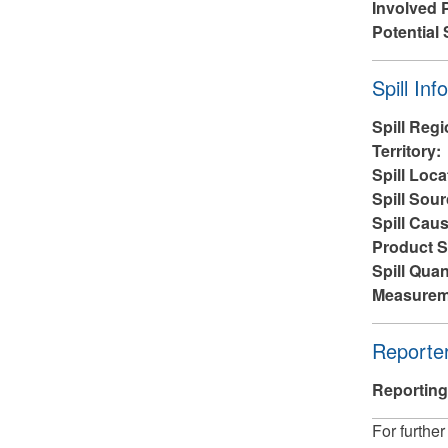
Involved 
Potential 
Masque
Spill Inf
Spill Reg
Territory:
Spill Loca
Spill Sou
Spill Cau
Product S
Spill Quan
Measurem
Masque
Reporter
Reporting
For further