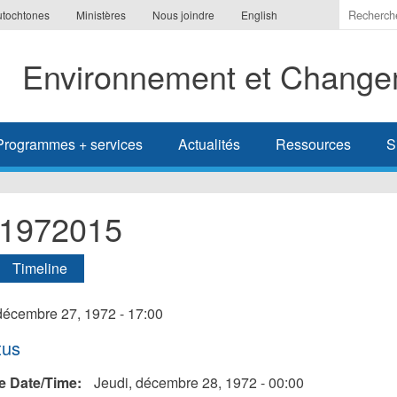
Indiquer
utochtones
Ministères
Nous joindre
English
les
termes
Environnement et Changem
à
recherc
Programmes + services
Actualités
Ressources
S
l-1972015
let actif)
Timeline
s
paux
décembre 27, 1972 - 17:00
r
tus
e Date/Time:
Jeudi, décembre 28, 1972 - 00:00