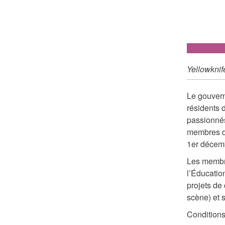
Yellowknif
Le gouvern
résidents 
passionnés 
membres d
1er décem
Les membre
l’Éducation
projets de 
scène) et s
Conditions 