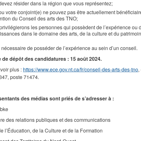
evez résider dans la région que vous représentez;
u votre conjoint(e) ne pouvez pas être actuellement bénéficiair
ntion du Conseil des arts des TNO;
rivilégierons les personnes qui possèdent de l’expérience ou 
ssances dans le domaine des arts, de la culture et du patrimoin
as nécessaire de posséder de l’expérience au sein d’un conseil.
e de dépôt des candidatures : 15 août 2024.
voir plus :
https://www.ece.gov.nt.ca/fr/conseil-des-arts-des-tno
,
347, poste 71474.
sentants des médias sont priés de s’adresser à :
abke
re des relations publiques et des communications
de l’Éducation, de la Culture et de la Formation