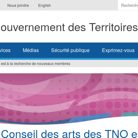
Indiquer
Nous joindre
English
les
termes
ouvernement des Territoire
à
recherc
vices
Médias
Sécurité publique
Exprimez-vous
O est à la recherche de nouveaux membres
 Conseil des arts des TNO e