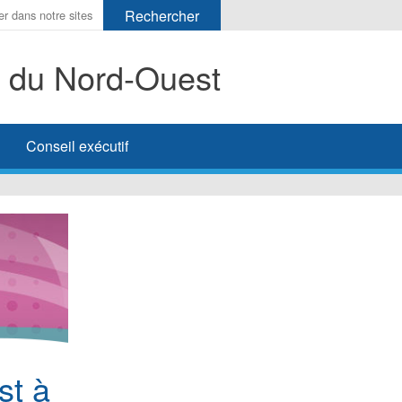
s du Nord-Ouest
her
Conseil exécutif
st à