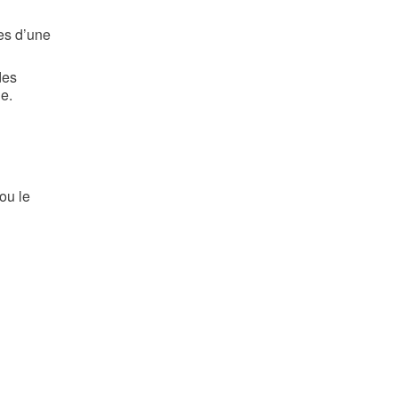
es d’une
des
e.
 ou le