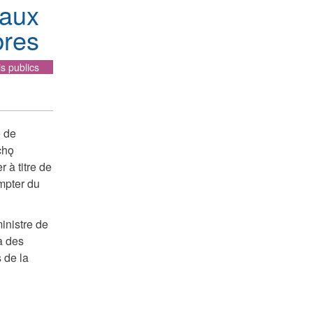
eaux
res
is publics
e de
chǫ
r à titre de
mpter du
inistre de
à des
s de la