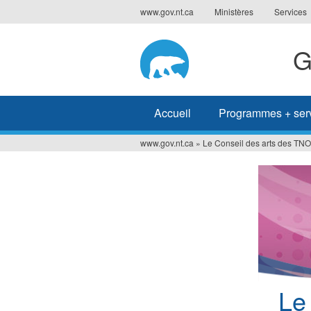
Jump
www.gov.nt.ca
Ministères
Services
to
navigation
G
Accueil
Programmes + ser
www.gov.nt.ca
»
Le Conseil des arts des TN
Vous
êtes
ici
Le