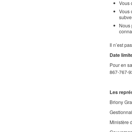
Vous d
Vous o
subve
Nous p
connai
Il n’est p
Date limit
Pour en sa
867‑767‑9
Les repré
Briony Gr
Gestionnai
Ministère 