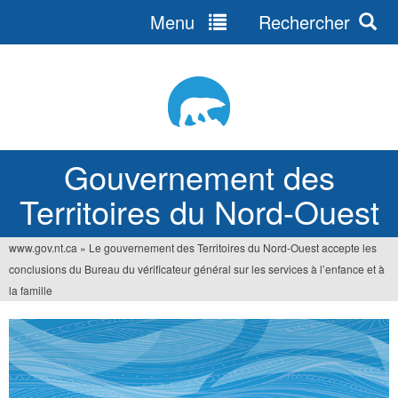
Menu
Rechercher
Jump
to
navigation
Gouvernement des
Territoires du Nord-Ouest
www.gov.nt.ca
»
Le gouvernement des Territoires du Nord-Ouest accepte les
Vous
conclusions du Bureau du vérificateur général sur les services à l’enfance et à
êtes
la famille
ici