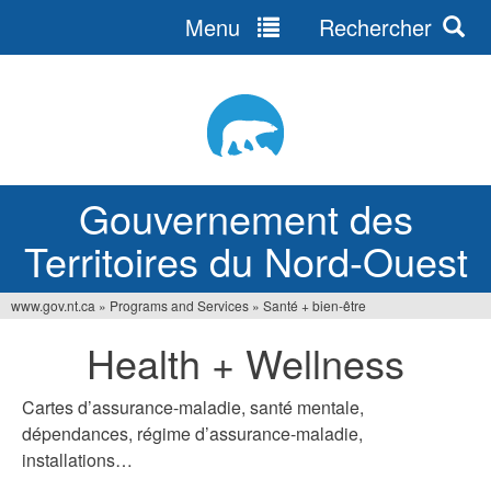
Menu
Rechercher
Jump
to
navigation
Gouvernement des
Territoires du Nord-Ouest
www.gov.nt.ca
»
Programs and Services
»
Santé + bien-être
Vous
Health + Wellness
êtes
ici
Cartes d’assurance-maladie, santé mentale,
dépendances, régime d’assurance-maladie,
installations…