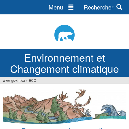
Menu
Rechercher
Jump
to
navigation
Environnement et
Changement climatique
www.gov.nt.ca
»
ECC
Vous
êtes
ici