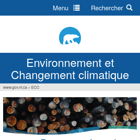
Menu
Rechercher
Jump
to
navigation
Environnement et
Changement climatique
www.gov.nt.ca
»
ECC
Vous
êtes
ici