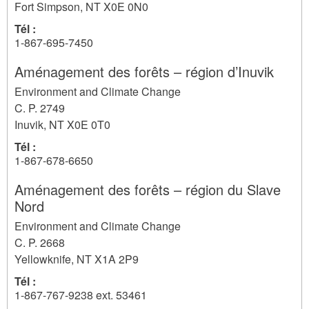
Fort Simpson
,
NT
X0E 0N0
Tél :
1-867-695-7450
Aménagement des forêts – région d’Inuvik
Environment and Climate Change
C. P. 2749
Inuvik
,
NT
X0E 0T0
Tél :
1-867-678-6650
Aménagement des forêts – région du Slave
Nord
Environment and Climate Change
C. P. 2668
Yellowknife
,
NT
X1A 2P9
Tél :
1-867-767-9238 ext. 53461