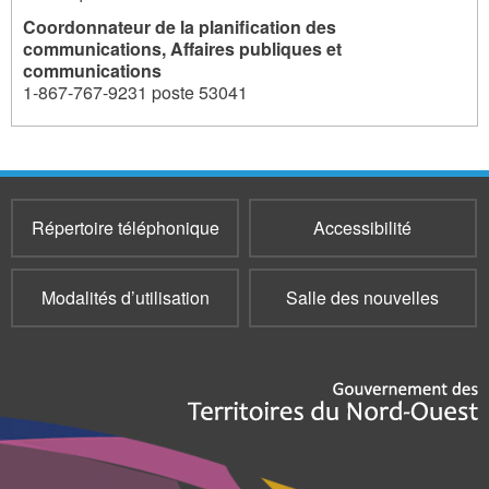
Coordonnateur de la planification des
communications, Affaires publiques et
communications
1-867-767-9231 poste 53041
355
355
355
355
355
355
355
355
Répertoire téléphonique
Accessibilité
Modalités d’utilisation
Salle des nouvelles