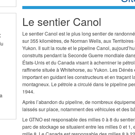
Le sentier Canol
Le sentier Canol est le plus long sentier de randonn
x
sur 355 kilomètres, de Norman Wells, aux Territoires
du
Yukon. Il suit la route et le pipeline Canol, aujourd’h
construits pendant la Seconde Guerre mondiale dans
États-Unis et du Canada visant à acheminer le pétro
raffinerie située à Whitehorse, au Yukon. Les Dénés e
important en guidant les constructeurs et en traçant la
montagneux. Le pétrole a circulé dans le pipeline pen
1944.
a
Après l’abandon du pipeline, de nombreux équipement
laissés sur place, notamment des véhicules et des b
Le GTNO est responsable des milles 0 à 8 du sentier
parc de stockage se situaient entre les milles 0 et 1,
mille 8. Le Canada est responsable des milles 8 à 222