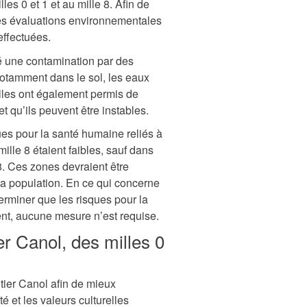
es 0 et 1 et au mille 8. Afin de
des évaluations environnementales
effectuées.
é une contamination par des
notamment dans le sol, les eaux
Elles ont également permis de
t qu’ils peuvent être instables.
ques pour la santé humaine reliés à
mille 8 étaient faibles, sauf dans
. Ces zones devraient être
 la population. En ce qui concerne
erminer que les risques pour la
nt, aucune mesure n’est requise.
er Canol, des milles 0
tier Canol afin de mieux
é et les valeurs culturelles