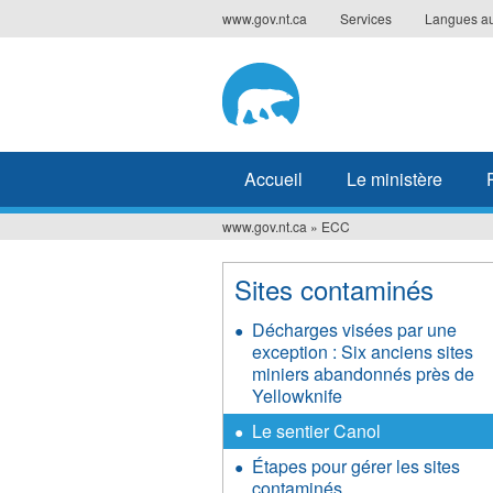
Jump
www.gov.nt.ca
Services
Langues a
to
navigation
Accueil
Le ministère
www.gov.nt.ca
»
ECC
Vous
êtes
Sites contaminés
ici
Décharges visées par une
exception : Six anciens sites
miniers abandonnés près de
Yellowknife
Le sentier Canol
Étapes pour gérer les sites
contaminés