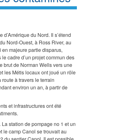
ée d’Amérique du Nord. Il s’étend
 du Nord-Ouest, à Ross River, au
ui en majeure partie disparus,
 le cadre d’un projet commun des
le brut de Norman Wells vers une
t les Métis locaux ont joué un rôle
 route à travers le terrain
dant environ un an, à partir de
s et infrastructures ont été
âtiments.
. La station de pompage no 1 et un
 et le camp Canol se trouvait au
 du sentier Canol. Il est possible