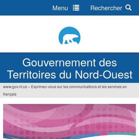
Menu
Rechercher
Jump
to
navigation
Gouvernement des
Territoires du Nord-Ouest
www.gov.nt.ca
»
Exprimez-vous sur les communications et les services en
Vous
français
êtes
ici