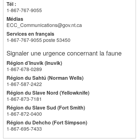
Tél :
1-867-767-9055
Médias
ECC_Communications@gov.nt.ca
Services en français
1-867-767-9055 poste 53450
Signaler une urgence concernant la faune
Région d’Inuvik (Inuvik)
1-867-678-0289
Région du Sahtú (Norman Wells)
1-867-587-2422
Région du Slave Nord (Yellowknife)
1-867-873-7181
Région du Slave Sud (Fort Smith)
1-867-872-0400
Région du Dehcho (Fort Simpson)
1-867-695-7433
25021
25021