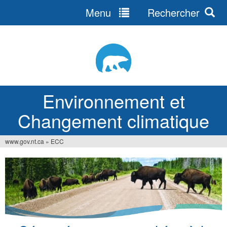
Menu
Rechercher
Jump
to
navigation
Environnement et
Changement climatique
www.gov.nt.ca
»
ECC
Vous
êtes
ici