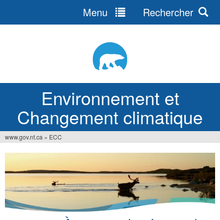
Menu
Rechercher
Jump
to
navigation
Environnement et
Changement climatique
www.gov.nt.ca
»
ECC
Vous
êtes
ici