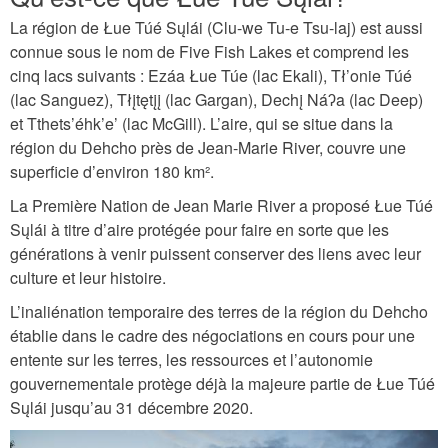
La région de Łue Túé Sųlái (Clu-we Tu-e Tsu-laj) est aussi
connue sous le nom de Five Fish Lakes et comprend les
cinq lacs suivants : Ezáa Łue Túe (lac Ekali), Tł’onie Túé
(lac Sanguez), Tłįtętįį (lac Gargan), Dechį Náʔa (lac Deep)
et Tthets’éhk’e’ (lac McGill). L’aire, qui se situe dans la
région du Dehcho près de Jean-Marie River, couvre une
superficie d’environ 180 km².
La Première Nation de Jean Marie River a proposé Łue Túé
Sųlái à titre d’aire protégée pour faire en sorte que les
générations à venir puissent conserver des liens avec leur
culture et leur histoire.
L’inaliénation temporaire des terres de la région du Dehcho
établie dans le cadre des négociations en cours pour une
entente sur les terres, les ressources et l’autonomie
gouvernementale protège déjà la majeure partie de Łue Túé
Sųlái jusqu’au 31 décembre 2020.