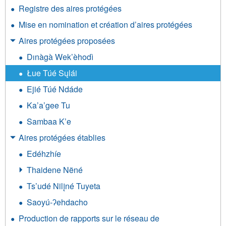
Registre des aires protégées
Mise en nomination et création d’aires protégées
Aires protégées proposées
Dınàgà Wek’èhodì
Łue Túé Sųlái
Ejié Túé Ndáde
Ka’a’gee Tu
Sambaa K’e
Aires protégées établies
Edéhzhíe
Thaidene Nëné
Ts’udé Nilįné Tuyeta
Saoyú-ʔehdacho
Production de rapports sur le réseau de