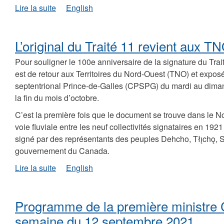
de
Lire la suite
English
Programme
de
la
L’original du Traité 11 revient aux 
première
ministre
Pour souligner le 100e anniversaire de la signature du Trai
Cochrane
est de retour aux Territoires du Nord-Ouest (TNO) et expos
pour
septentrional Prince-de-Galles (CPSPG) du mardi au diman
la
semaine
la fin du mois d’octobre.
du
C’est la première fois que le document se trouve dans le N
19
voie fluviale entre les neuf collectivités signataires en 1921
septembre
2021
signé par des représentants des peuples Dehcho, Tłı̨chǫ, S
gouvernement du Canada.
de
Lire la suite
English
L’original
du
Traité
Programme de la première ministre 
11
revient
semaine du 12 septembre 2021