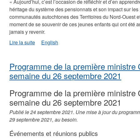
« Aujourd’hui, c’est l’occasion de réfléchir et d’en appren
du
héritage du système des pensionnats et son impact sur les p
3
communautés autochtones des Territoires du Nord-Ouest et
octobre
2021
moment de se souvenir de ces jeunes enfants qui ont été ar
jamais y revenir.
de
Lire la suite
English
Journée
nationale
de
Programme de la première ministre 
la
vérité
semaine du 26 septembre 2021
et
de
Programme de la première ministre 
la
réconciliation
semaine du 26 septembre 2021
Publié le 24 septembre 2021. Une mise à jour du programm
29 septembre 2021, au besoin.
Événements et réunions publics