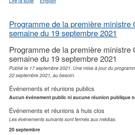
de
Lire la suite
English
La
première
ministre
Programme de la première ministre 
Caroline
Cochrane
semaine du 19 septembre 2021
réagit
aux
Programme de la première ministre 
résultats
de
semaine du 19 septembre 2021
l’élection
fédérale
Publié le 17 septembre 2021. Une mise à jour du programm
de
22 septembre 2021, au besoin.
2021
Événements et réunions publics
Aucun événement public ni aucune réunion publique n
Événements et réunions à huis clos
Les événements suivants sont fermés aux médias.
20 septembre