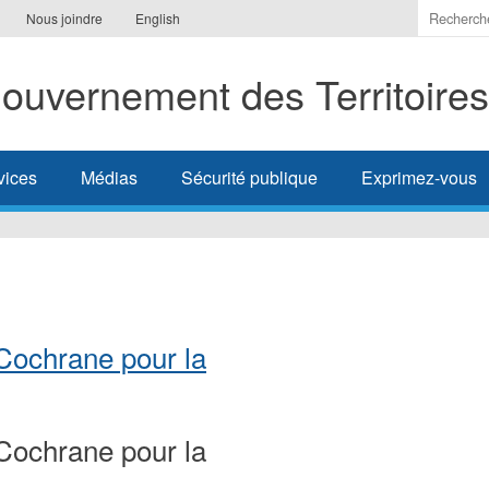
Indiquer
Nous joindre
English
les
termes
ouvernement des Territoire
à
recherc
vices
Médias
Sécurité publique
Exprimez-vous
Cochrane pour la
Cochrane pour la