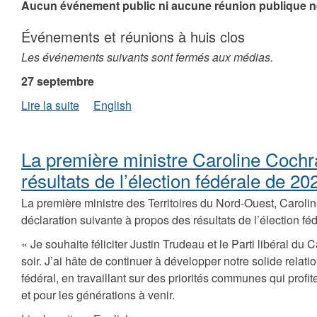
Aucun événement public ni aucune réunion publique n
Événements et réunions à huis clos
Les événements suivants sont fermés aux médias.
27 septembre
de
Lire la suite
English
Programme
de
la
La première ministre Caroline Cochr
première
ministre
résultats de l’élection fédérale de 20
Cochrane
La première ministre des Territoires du Nord-Ouest, Carolin
pour
la
déclaration suivante à propos des résultats de l’élection fé
semaine
« Je souhaite féliciter Justin Trudeau et le Parti libéral du 
du
26
soir. J’ai hâte de continuer à développer notre solide rela
septembre
fédéral, en travaillant sur des priorités communes qui profi
2021
et pour les générations à venir.