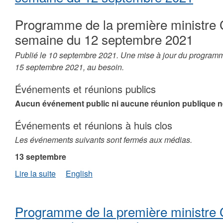
aux
TNO
Programme de la première ministre 
après
100
semaine du 12 septembre 2021
ans
Publié le 10 septembre 2021. Une mise à jour du programm
15 septembre 2021, au besoin.
Événements et réunions publics
Aucun événement public ni aucune réunion publique n
Événements et réunions à huis clos
Les événements suivants sont fermés aux médias.
13 septembre
de
Lire la suite
English
Programme
de
la
Programme de la première ministre 
première
ministre