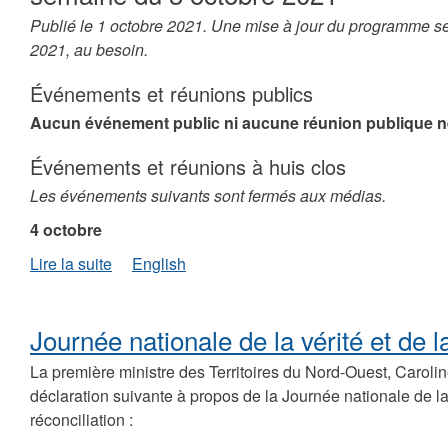
Publié le 1 octobre 2021. Une mise à jour du programme se
2021, au besoin.
Événements et réunions publics
Aucun événement public ni aucune réunion publique n
Événements et réunions à huis clos
Les événements suivants sont fermés aux médias.
4 octobre
de
Lire la suite
English
Programme
de
la
Journée nationale de la vérité et de l
première
ministre
La première ministre des Territoires du Nord-Ouest, Carolin
Cochrane
déclaration suivante à propos de la Journée nationale de la 
pour
réconciliation :
la
semaine