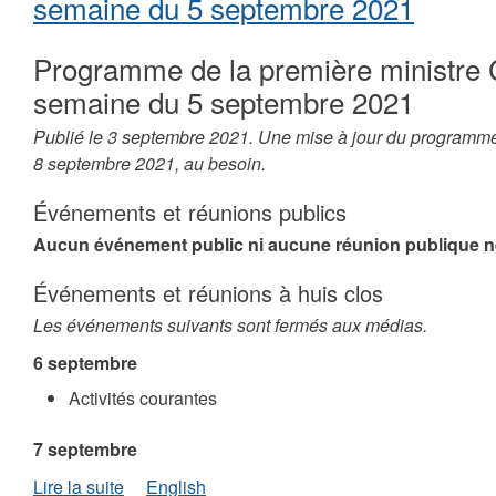
semaine du 5 septembre 2021
Cochrane
pour
Programme de la première ministre 
la
semaine
semaine du 5 septembre 2021
du
12
Publié le 3 septembre 2021. Une mise à jour du programme
septembre
8 septembre 2021, au besoin.
2021
Événements et réunions publics
Aucun événement public ni aucune réunion publique n
Événements et réunions à huis clos
Les événements suivants sont fermés aux médias.
6 septembre
Activités courantes
7 septembre
de
Lire la suite
English