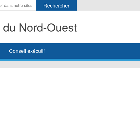
s du Nord-Ouest
her
Conseil exécutif