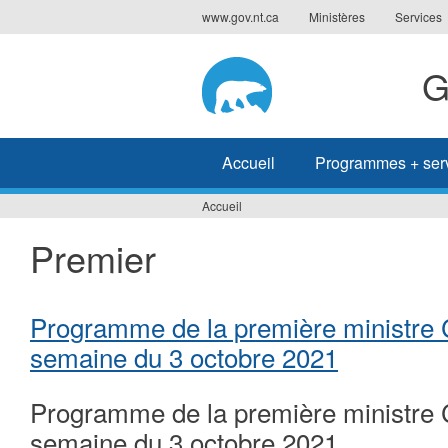
Jump
www.gov.nt.ca
Ministères
Services
to
navigation
G
Accueil
Programmes + ser
Accueil
Vous
Premier
êtes
ici
Programme de la première ministre 
semaine du 3 octobre 2021
Programme de la première ministre 
semaine du 3 octobre 2021