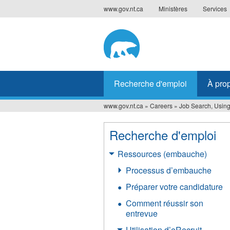
Jump
www.gov.nt.ca
Ministères
Services
to
navigation
Recherche d'emploi
À pro
www.gov.nt.ca
»
Careers
»
Job Search, Using
Vous
êtes
Recherche d'emploi
ici
Ressources (embauche)
Processus d’embauche
Préparer votre candidature
Comment réussir son
entrevue
Utilisation d’eRecruit