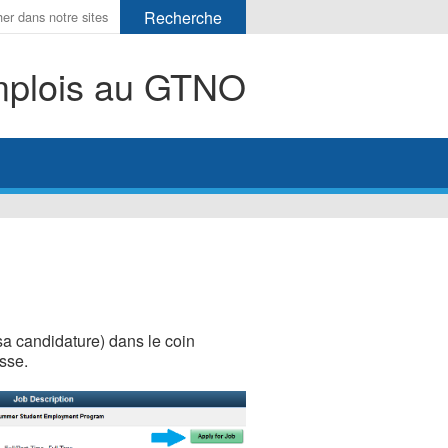
r
plois au GTNO
her
sa candidature) dans le coin
esse.