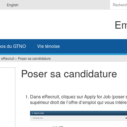
Indique
English
les
termes
Em
à
recherc
pos du GTNO
Vie ténoise
 eRecruit
»
Poser sa candidature
Poser sa candidature
Dans eRecruit, cliquez sur Apply for Job (poser 
supérieur droit de l’offre d’emploi qui vous intér